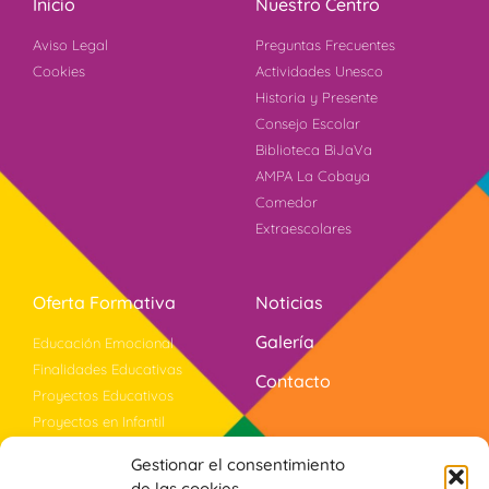
Inicio
Nuestro Centro
Aviso Legal
Preguntas Frecuentes
Cookies
Actividades Unesco
Historia y Presente
Consejo Escolar
Biblioteca BiJaVa
AMPA La Cobaya
Comedor
Extraescolares
Oferta Formativa
Noticias
Galería
Educación Emocional
Finalidades Educativas
Contacto
Proyectos Educativos
Proyectos en Infantil
Documentos de Centro
Gestionar el consentimiento
Bilingüismo
de las cookies