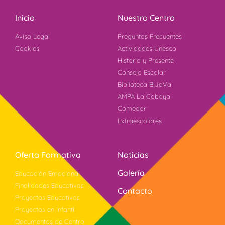
Inicio
Nuestro Centro
Aviso Legal
Preguntas Frecuentes
Cookies
Actividades Unesco
Historia y Presente
Consejo Escolar
Biblioteca BiJaVa
AMPA La Cobaya
Comedor
Extraescolares
Oferta Formativa
Noticias
Galería
Educación Emocional
Finalidades Educativas
Contacto
Proyectos Educativos
Proyectos en Infantil
Documentos de Centro