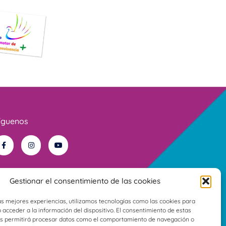
íguenos
Gestionar el consentimiento de las cookies
as mejores experiencias, utilizamos tecnologías como las cookies para
acceder a la información del dispositivo. El consentimiento de estas
os permitirá procesar datos como el comportamiento de navegación o