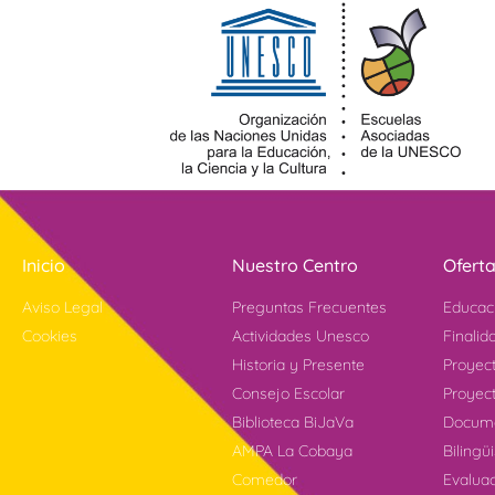
Inicio
Nuestro Centro
Ofert
Aviso Legal
Preguntas Frecuentes
Educac
Cookies
Actividades Unesco
Finalid
Historia y Presente
Proyec
Consejo Escolar
Proyect
Biblioteca BiJaVa
Docume
AMPA La Cobaya
Bilingü
Comedor
Evalua