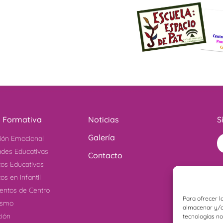
a Formativa
Noticias
S
Galería
ión Emocional
ades Educativas
Contacto
tos Educativos
os en Infantil
ntos de Centro
Para ofrecer l
ismo
almacenar y/o 
ción
tecnologías n