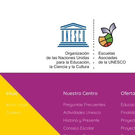
Inicio
Nuestro Centro
Ofert
Aviso Legal
Preguntas Frecuentes
Educac
Cookies
Actividades Unesco
Finalid
Historia y Presente
Proyec
Consejo Escolar
Proyect