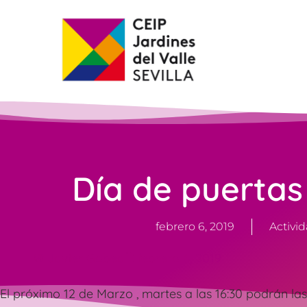
Día de puertas
febrero 6, 2019
Activi
Javier Gobea
febrero 6, 2019
El próximo 12 de Marzo , martes a las 16:30 podrán las