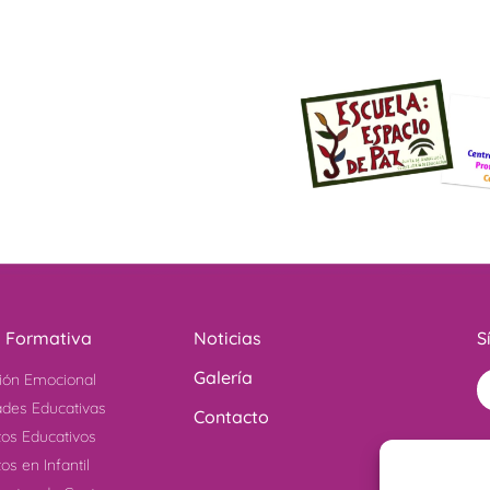
a Formativa
Noticias
S
Galería
ión Emocional
ades Educativas
Contacto
tos Educativos
os en Infantil