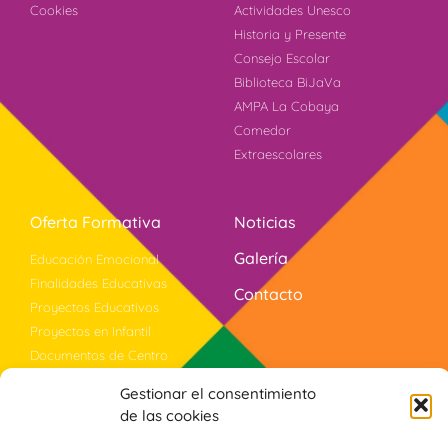
Cookies
Actividades Unesco
Historia y Presente
Consejo Escolar
Biblioteca BiJaVa
AMPA La Cobaya
Comedor
Extraescolares
Oferta Formativa
Noticias
Galería
Educación Emocional
Finalidades Educativas
Contacto
Proyectos Educativos
Proyectos en Infantil
Documentos de Centro
Bilingüismo
Gestionar el consentimiento
Evaluación
de las cookies
Violencia Género