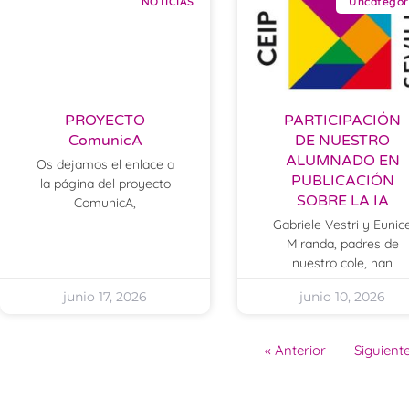
NOTICIAS
Uncategor
PROYECTO
PARTICIPACIÓN
ComunicA
DE NUESTRO
ALUMNADO EN
Os dejamos el enlace a
PUBLICACIÓN
la página del proyecto
SOBRE LA IA
ComunicA,
Gabriele Vestri y Eunic
Miranda, padres de
nuestro cole, han
junio 17, 2026
junio 10, 2026
« Anterior
Siguiente