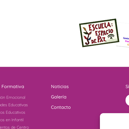
a Formativa
Noticias
S
Galería
ión Emocional
ades Educativas
Contacto
tos Educativos
os en Infantil
ntos de Centro