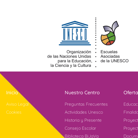
Inicio
Nuestro Centro
Ofert
Aviso Legal
Preguntas Frecuentes
Educac
Cookies
Actividades Unesco
Finalid
Historia y Presente
Proyec
Consejo Escolar
Proyect
Biblioteca BiJaVa
Docume