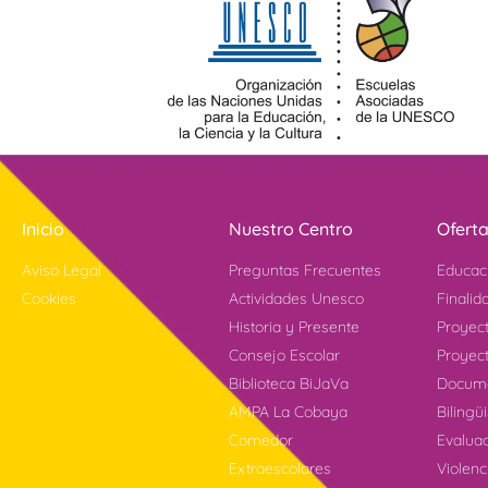
Inicio
Nuestro Centro
Ofert
Aviso Legal
Preguntas Frecuentes
Educac
Cookies
Actividades Unesco
Finalid
Historia y Presente
Proyec
Consejo Escolar
Proyect
Biblioteca BiJaVa
Docume
AMPA La Cobaya
Bilingü
Comedor
Evalua
Extraescolares
Violen