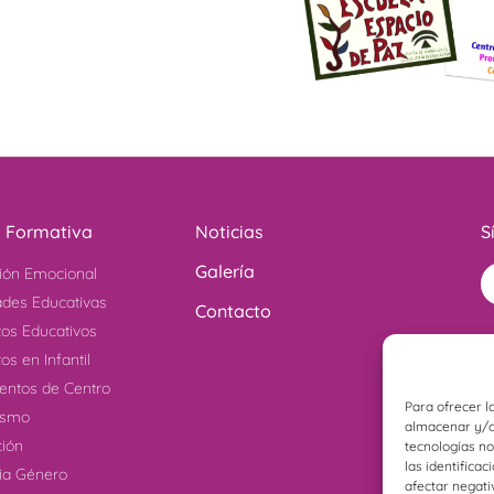
a Formativa
Noticias
S
Galería
ión Emocional
ades Educativas
Contacto
tos Educativos
os en Infantil
ntos de Centro
Para ofrecer l
ismo
almacenar y/o 
ción
tecnologías n
las identificac
cia Género
afectar negati