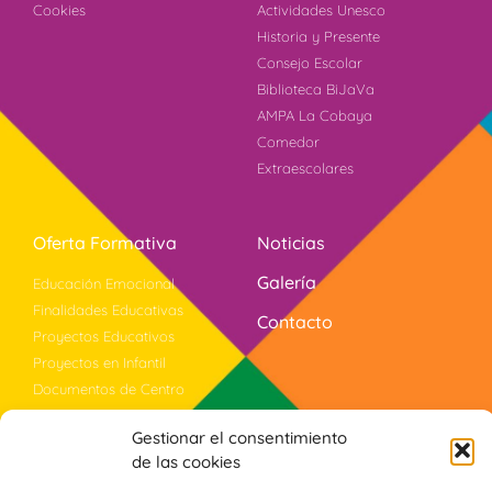
Cookies
Actividades Unesco
Historia y Presente
Consejo Escolar
Biblioteca BiJaVa
AMPA La Cobaya
Comedor
Extraescolares
Oferta Formativa
Noticias
Galería
Educación Emocional
Finalidades Educativas
Contacto
Proyectos Educativos
Proyectos en Infantil
Documentos de Centro
Bilingüismo
Gestionar el consentimiento
Evaluación
de las cookies
Violencia Género