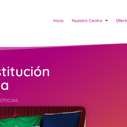
Inicio
Nuestro Centro
Ofert
titución
la
OTICIAS