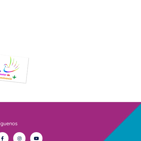
íguenos