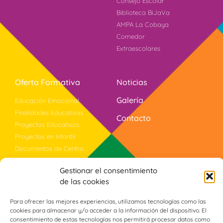
Consejo Escolar
Biblioteca BiJaVa
AMPA La Cobaya
Comedor
Extraescolares
Oferta Formativa
Noticias
Galería
Educación Emocional
Finalidades Educativas
Contacto
Proyectos Educativos
Proyectos en Infantil
Documentos de Centro
Bilingüismo
Gestionar el consentimiento
Evaluación
de las cookies
Violencia Género
Programa PROA+
Para ofrecer las mejores experiencias, utilizamos tecnologías como las
cookies para almacenar y/o acceder a la información del dispositivo. El
consentimiento de estas tecnologías nos permitirá procesar datos como