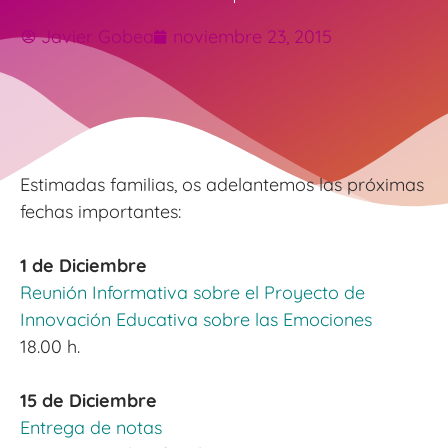
Javier Gobea
noviembre 23, 2015
Estimadas familias, os adelantemos las próximas
fechas importantes:
x
1 de Diciembre
Reunión Informativa sobre el Proyecto de
Innovación Educativa sobre las Emociones
18.00 h.
x
15 de Diciembre
Entrega de notas