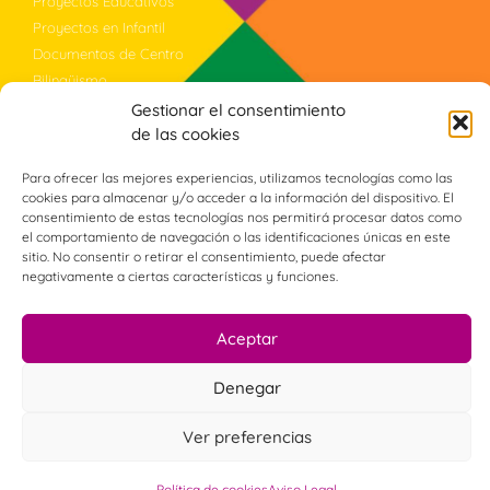
Proyectos Educativos
Proyectos en Infantil
Documentos de Centro
Bilingüismo
Evaluación
Gestionar el consentimiento
Violencia Género
de las cookies
Programa PROA+
Para ofrecer las mejores experiencias, utilizamos tecnologías como las
cookies para almacenar y/o acceder a la información del dispositivo. El
consentimiento de estas tecnologías nos permitirá procesar datos como
Síguenos
el comportamiento de navegación o las identificaciones únicas en este
sitio. No consentir o retirar el consentimiento, puede afectar
negativamente a ciertas características y funciones.
Aceptar
© CEIP Jardines del Valle. Todos los derechos reservados
Denegar
Realizado con
por Paco​ Román​
Ver preferencias
Política de cookies
Aviso Legal