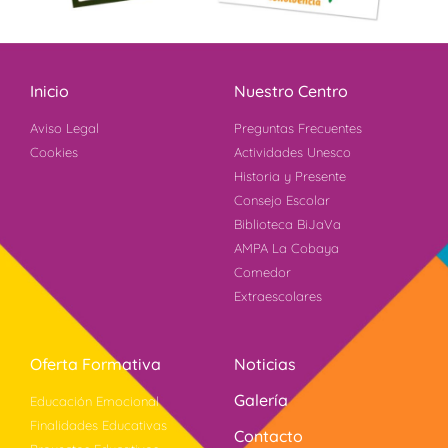
Inicio
Nuestro Centro
Aviso Legal
Preguntas Frecuentes
Cookies
Actividades Unesco
Historia y Presente
Consejo Escolar
Biblioteca BiJaVa
AMPA La Cobaya
Comedor
Extraescolares
Oferta Formativa
Noticias
Galería
Educación Emocional
Finalidades Educativas
Contacto