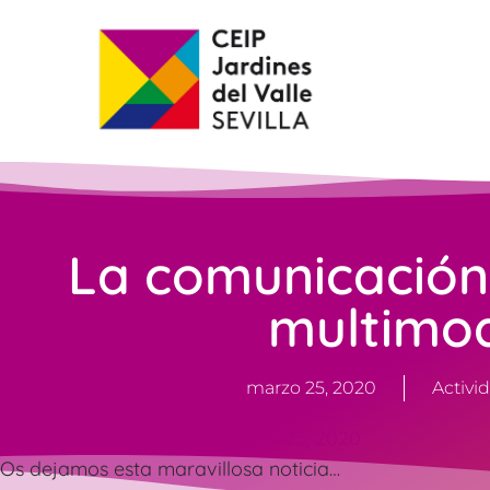
La comunicación
multimo
marzo 25, 2020
Activi
Javier Gobea
marzo 25, 2020
Os dejamos esta maravillosa noticia…