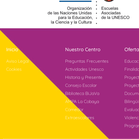
Inicio
Nuestro Centro
Ofert
Aviso Legal
Preguntas Frecuentes
Educac
Cookies
Actividades Unesco
Finalid
Historia y Presente
Proyec
Consejo Escolar
Proyect
Biblioteca BiJaVa
Docume
AMPA La Cobaya
Bilingü
Comedor
Evalua
Extraescolares
Violen
Progr