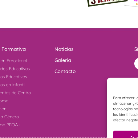
a Formativa
Noticias
S
Galería
ión Emocional
ades Educativas
Contacto
tos Educativos
os en Infantil
ntos de Centro
Para ofrecer l
ismo
almacenar y/o 
ción
tecnologías n
las identificac
cia Género
afectar negati
ama PROA+
Ace