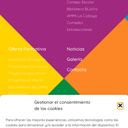
Consejo Escolar
Biblioteca BiJaVa
AMPA La Cobaya
Comedor
Extraescolares
Oferta Formativa
Noticias
Galería
Educación Emocional
Finalidades Educativas
Contacto
Proyectos Educativos
Proyectos en Infantil
Documentos de Centro
Bilingüismo
Evaluación
Gestionar el consentimiento
Violencia Género
de las cookies
Programa PROA+
Para ofrecer las mejores experiencias, utilizamos tecnologías como las
cookies para almacenar y/o acceder a la información del dispositivo. El