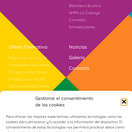
Biblioteca BiJaVa
AMPA La Cobaya
Comedor
Extraescolares
Oferta Formativa
Noticias
Galería
Educación Emocional
Finalidades Educativas
Contacto
Proyectos Educativos
Proyectos en Infantil
Documentos de Centro
Bilingüismo
Gestionar el consentimiento
Evaluación
de las cookies
Violencia Género
Programa PROA+
Para ofrecer las mejores experiencias, utilizamos tecnologías como las
cookies para almacenar y/o acceder a la información del dispositivo. El
consentimiento de estas tecnologías nos permitirá procesar datos como