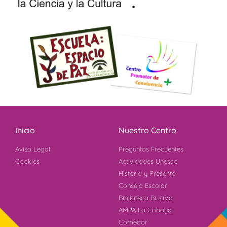
Inicio
Nuestro Centro
Aviso Legal
Preguntas Frecuentes
Cookies
Actividades Unesco
Historia y Presente
Consejo Escolar
Biblioteca BiJaVa
AMPA La Cobaya
Comedor