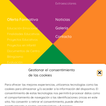
Extraescolares
Oferta Formativa
Noticias
Galería
Educación Emocional
Finalidades Educativas
Contacto
Proyectos Educativos
Proyectos en Infantil
Documentos de Centro
Bilingüismo
Evaluación
Violencia Género
Gestionar el consentimiento
Programa PROA+
de las cookies
Para ofrecer las mejores experiencias, utilizamos tecnologías como las
cookies para almacenar y/o acceder a la información del dispositivo. El
Síguenos
consentimiento de estas tecnologías nos permitirá procesar datos como
el comportamiento de navegación o las identificaciones únicas en este
sitio. No consentir o retirar el consentimiento, puede afectar
negativamente a ciertas características y funciones.