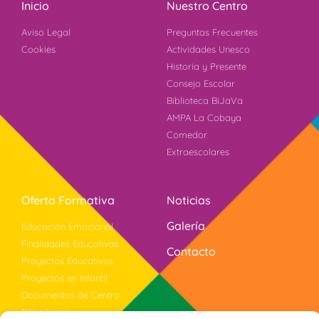
Inicio
Nuestro Centro
Aviso Legal
Preguntas Frecuentes
Cookies
Actividades Unesco
Historia y Presente
Consejo Escolar
Biblioteca BiJaVa
AMPA La Cobaya
Comedor
Extraescolares
Oferta Formativa
Noticias
Galería
Educación Emocional
Finalidades Educativas
Contacto
Proyectos Educativos
Proyectos en Infantil
Documentos de Centro
Bilingüismo