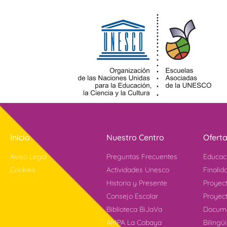
Inicio
Nuestro Centro
Ofert
Aviso Legal
Preguntas Frecuentes
Educac
Cookies
Actividades Unesco
Finalid
Historia y Presente
Proyec
Consejo Escolar
Proyect
Biblioteca BiJaVa
Docume
AMPA La Cobaya
Bilingü