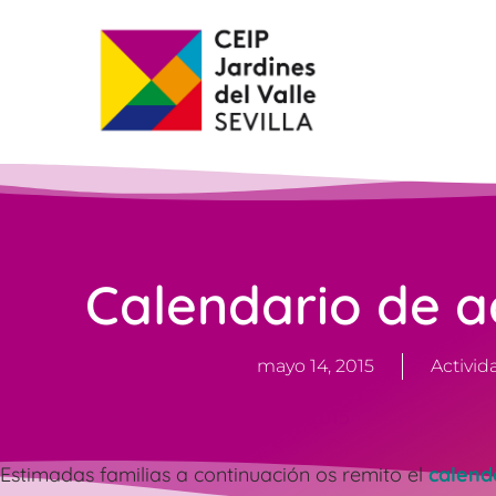
Calendario de a
mayo 14, 2015
Activid
Javier Gobea
mayo 14, 2015
Estimadas familias a continuación os remito el
calenda