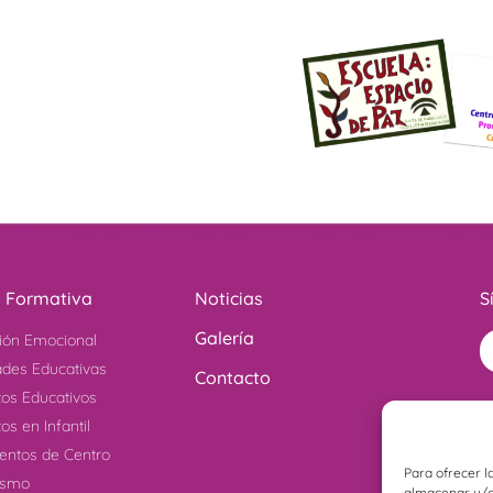
a Formativa
Noticias
S
Galería
ión Emocional
ades Educativas
Contacto
tos Educativos
os en Infantil
ntos de Centro
Para ofrecer l
ismo
almacenar y/o 