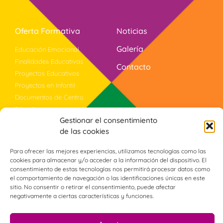
Oferta Formativa
Noticias
Galería
Educación Emocional
Finalidades Educativas
Contacto
Proyectos Educativos
Proyectos en Infantil
Documentos de Centro
Bilingüismo
Gestionar el consentimiento
Evaluación
de las cookies
Violencia Género
Programa PROA+
Para ofrecer las mejores experiencias, utilizamos tecnologías como las
cookies para almacenar y/o acceder a la información del dispositivo. El
consentimiento de estas tecnologías nos permitirá procesar datos como
Síguenos
el comportamiento de navegación o las identificaciones únicas en este
sitio. No consentir o retirar el consentimiento, puede afectar
negativamente a ciertas características y funciones.