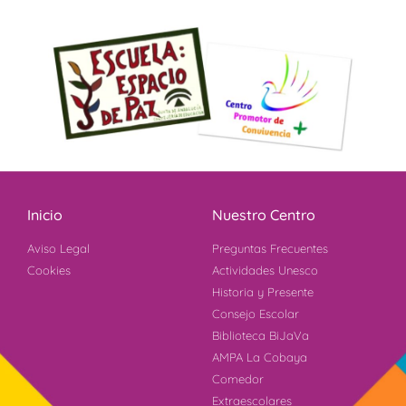
Inicio
Nuestro Centro
Aviso Legal
Preguntas Frecuentes
Cookies
Actividades Unesco
Historia y Presente
Consejo Escolar
Biblioteca BiJaVa
AMPA La Cobaya
Comedor
Extraescolares