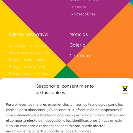
Comedor
Extraescolares
Oferta Formativa
Noticias
Galería
Educación Emocional
Finalidades Educativas
Contacto
Proyectos Educativos
Proyectos en Infantil
Documentos de Centro
Bilingüismo
Gestionar el consentimiento
Evaluación
de las cookies
Violencia Género
Programa PROA+
Para ofrecer las mejores experiencias, utilizamos tecnologías como las
cookies para almacenar y/o acceder a la información del dispositivo. El
consentimiento de estas tecnologías nos permitirá procesar datos como
el comportamiento de navegación o las identificaciones únicas en este
Síguenos
sitio. No consentir o retirar el consentimiento, puede afectar
negativamente a ciertas características y funciones.