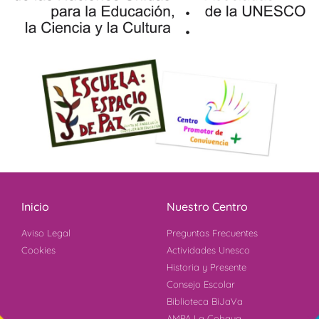
Inicio
Nuestro Centro
Aviso Legal
Preguntas Frecuentes
Cookies
Actividades Unesco
Historia y Presente
Consejo Escolar
Biblioteca BiJaVa
AMPA La Cobaya