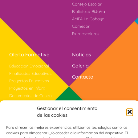
Consejo Escolar
Biblioteca BiJaVa
AMPA La Cobaya
Comedor
Extraescolares
Oferta Formativa
Noticias
Galería
Educación Emocional
Finalidades Educativas
Contacto
Proyectos Educativos
Proyectos en Infantil
Documentos de Centro
Bilingüismo
Gestionar el consentimiento
Evaluación
de las cookies
Violencia Género
Programa PROA+
Para ofrecer las mejores experiencias, utilizamos tecnologías como las
cookies para almacenar y/o acceder a la información del dispositivo. El