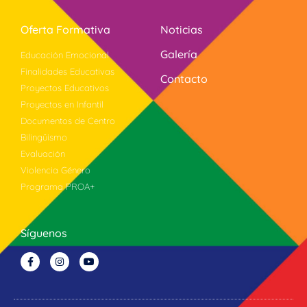
Oferta Formativa
Noticias
Galería
Educación Emocional
Finalidades Educativas
Contacto
Proyectos Educativos
Proyectos en Infantil
Documentos de Centro
Bilingüismo
Evaluación
Violencia Género
Programa PROA+
Síguenos