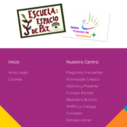
Inicio
Nuestro Centro
Aviso Legal
Preguntas Frecuentes
Cookies
Actividades Unesco
Historia y Presente
Consejo Escolar
Biblioteca BiJaVa
AMPA La Cobaya
Comedor
Extraescolares