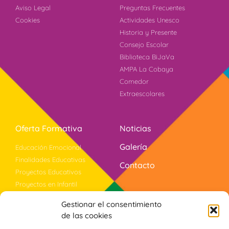
Aviso Legal
Preguntas Frecuentes
Cookies
Actividades Unesco
Historia y Presente
Consejo Escolar
Biblioteca BiJaVa
AMPA La Cobaya
Comedor
Extraescolares
Oferta Formativa
Noticias
Galería
Educación Emocional
Finalidades Educativas
Contacto
Proyectos Educativos
Proyectos en Infantil
Documentos de Centro
Gestionar el consentimiento
Bilingüismo
de las cookies
Evaluación