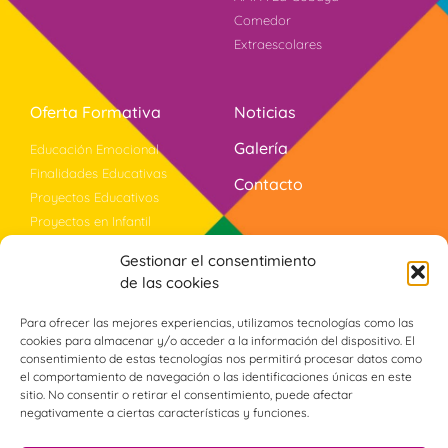
Comedor
Extraescolares
Oferta Formativa
Noticias
Galería
Educación Emocional
Finalidades Educativas
Contacto
Proyectos Educativos
Proyectos en Infantil
Documentos de Centro
Gestionar el consentimiento
Bilingüismo
de las cookies
Evaluación
Violencia Género
Para ofrecer las mejores experiencias, utilizamos tecnologías como las
cookies para almacenar y/o acceder a la información del dispositivo. El
Programa PROA+
consentimiento de estas tecnologías nos permitirá procesar datos como
el comportamiento de navegación o las identificaciones únicas en este
sitio. No consentir o retirar el consentimiento, puede afectar
Síguenos
negativamente a ciertas características y funciones.