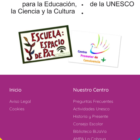
Inicio
Nuestro Centro
Aviso Legal
Preguntas Frecuentes
Cookies
Actividades Unesco
Historia y Presente
Consejo Escolar
Biblioteca BiJaVa
AMPA La Cobaya